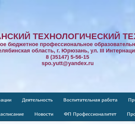
НСКИЙ ТЕХНОЛОГИЧЕСКИЙ ТЕ
ное бюджетное профессиональное образовательн
елябинская область, г. Юрюзань, ул. III Интернаци
8 (35147) 5-56-15
spo.yutt@yandex.ru
зации
Деятельность
Воспитательная работа
Пр
асписание
Новости
ФП Профессионалитет
Про