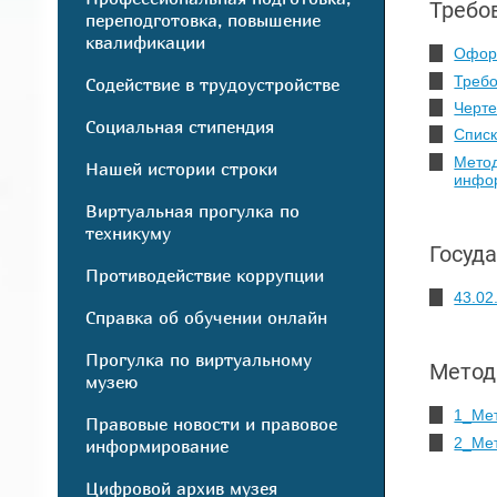
Требо
переподготовка, повышение
квалификации
Офор
Требо
Содействие в трудоустройстве
Черте
Социальная стипендия
Списк
Метод
Нашей истории строки
инфо
Виртуальная прогулка по
техникуму
Госуд
Противодействие коррупции
43.02
Справка об обучении онлайн
Прогулка по виртуальному
Метод
музею
1_Ме
Правовые новости и правовое
2_Ме
информирование
Цифровой архив музея