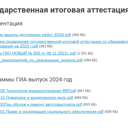
дарственная итоговая аттестаци
ентация
к защиты дипломных работ 2024г.pdf
(364 КБ)
ок проведения государственной итоговой аттестации по образов
ования на 2023 г.pdf
(362 КБ)
з ГИО НОВЫЙ № 800 от 08.11.2021г..pdf
(1 551 КБ)
_мероприятий_по_реализации_проекта.pdf
(494 КБ)
аммы ГИА выпуск 2024 год
.08 Технология машиностроения ВКР.pdf
(667 КБ)
.15 Поварское и кондитерское дело.pdf
(868 КБ)
.03Тех.обслуж и ремонт автотранспорта.pdf
(653 КБ)
.01 Право и организация социального обеспечения.pdf
(506 КБ)