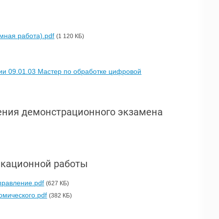
мная работа).pdf
(1 120 КБ)
и 09.01.03 Мастер по обработке цифровой
дения демонстрационного экзамена
икационной работы
равление.pdf
(627 КБ)
мического.pdf
(382 КБ)