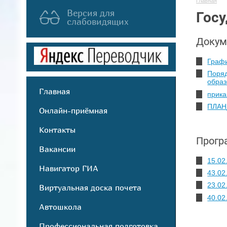
Главная
Версия для
Госу
слабовидящих
Докум
Графи
Поряд
образ
Главная
прика
ПЛАН
Онлайн-приёмная
Контакты
Прогр
Вакансии
15.02
Навигатор ГИА
43.02
23.02
Виртуальная доска почета
40.02
Автошкола
Профессиональная подготовка,