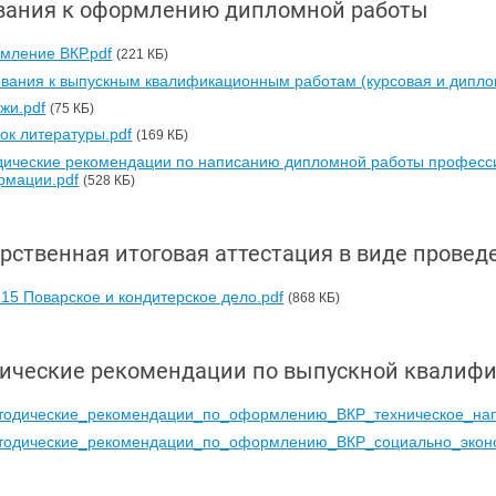
вания к оформлению дипломной работы
мление ВКР.pdf
(221 КБ)
вания к выпускным квалификационным работам (курсовая и дипло
жи.pdf
(75 КБ)
ок литературы.pdf
(169 КБ)
ические рекомендации по написанию дипломной работы професси
рмации.pdf
(528 КБ)
арственная итоговая аттестация в виде прове
.15 Поварское и кондитерское дело.pdf
(868 КБ)
ические рекомендации по выпускной квалиф
тодические_рекомендации_по_оформлению_ВКР_техническое_нап
тодические_рекомендации_по_оформлению_ВКР_социально_эконо