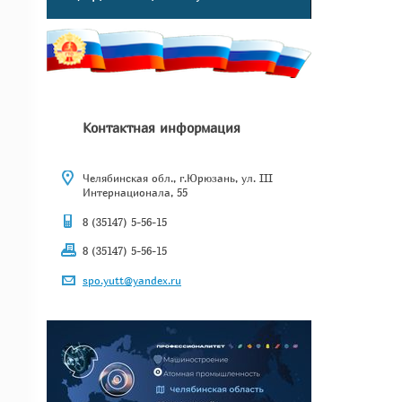
Контактная информация
Челябинская обл., г.Юрюзань, ул. III
Интернационала, 55
8 (35147) 5-56-15
8 (35147) 5-56-15
spo.yutt@yandex.ru