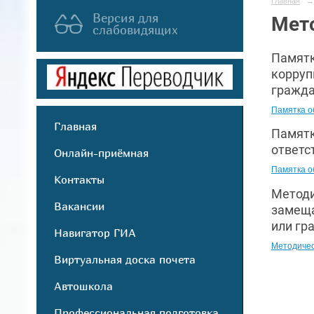
Главная
→
Версия для
Мет
слабовидящих
Памятк
корруп
гражда
Памятка о
Главная
Памятк
ответс
Онлайн-приёмная
Памятка о
Контакты
Методи
Вакансии
замеща
или гр
Навигатор ГИА
Методичес
Виртуальная доска почета
Автошкола
Профессиональная подготовка,