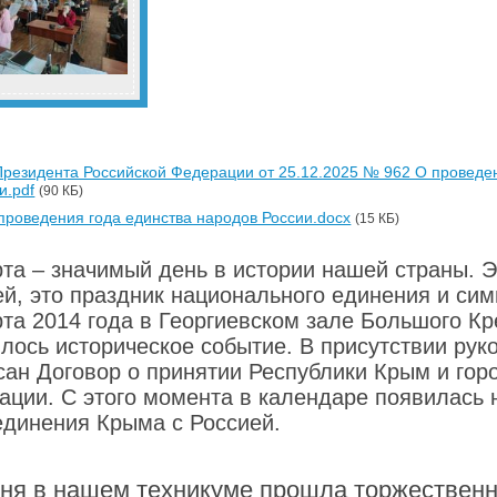
Президента Российской Федерации от 25.12.2025 № 962 О проведе
и.pdf
(90 КБ)
проведения года единства народов России.docx
(15 КБ)
рта – значимый день в истории нашей страны. 
ей, это праздник национального единения и си
рта 2014 года в Георгиевском зале Большого К
ялось историческое событие. В присутствии ру
сан Договор о принятии Республики Крым и гор
ации. С этого момента в календаре появилась 
единения Крыма с Россией.
ня в нашем техникуме прошла торжественн