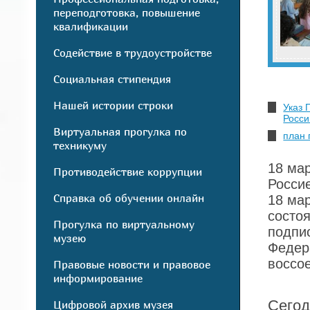
переподготовка, повышение
квалификации
Содействие в трудоустройстве
Социальная стипендия
Нашей истории строки
Указ 
Росси
Виртуальная прогулка по
план 
техникуму
18 ма
Противодействие коррупции
Росси
Справка об обучении онлайн
18 ма
состо
Прогулка по виртуальному
подпи
музею
Федер
воссо
Правовые новости и правовое
информирование
Сегод
Цифровой архив музея