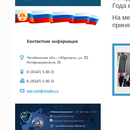
Года 
На ме
приня
Контактная информация
Челябинская обл., г.Юрюзань, ул. III
Интернационала, 55
8 (35147) 5-56-15
8 (35147) 5-56-15
spo.yutt@yandex.ru