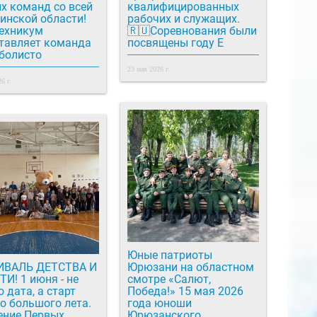
х команд со всей
квалифицированных
инской области!
рабочих и служащих.
ехникум
🇷🇺Соревнования были
тавляет команда
посвящены году Е
болисто
23 мая 2026 г.
6 г.
Юные патриоты
ИВАЛЬ ДЕТСТВА И
Юрюзани на областном
юня - не
смотре «Салют,
 дата, а старт
Победа!» 15 мая 2026
о большого лета.
года юноши
ние Первых
Юрюзанского