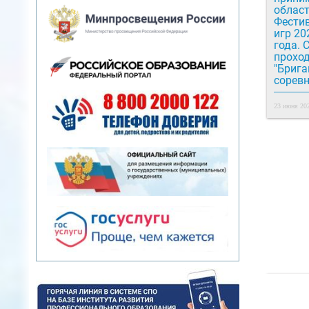
облас
Фести
игр 20
года. 
прохо
"Бриган
сорев
23 июня 202