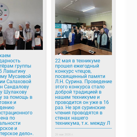
жаем
дарность
22 мая в техникуме
тёрам группы
прошел ежегодный
5 Лавыгину
конкурс чтецов,
му Мусаевой
посвященный памяти
ии Салаховой
Л.Н. Сурина. Проведение
н Сандалову
этого конкурса стало
у Шулакову
доброй традицией в
у за помощь в
нашем техникуме и
товке и
проводится он уже в 16
дению
раз. Не зря суринские
страционного
чтения проводятся в
ена по
стенах нашего
альности
техникума, т.к. между Л
рское и
терское дело».
26 мая 2026 г.