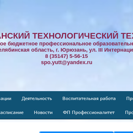
НСКИЙ ТЕХНОЛОГИЧЕСКИЙ ТЕ
ное бюджетное профессиональное образовательн
елябинская область, г. Юрюзань, ул. III Интернаци
8 (35147) 5-56-15
spo.yutt@yandex.ru
зации
Деятельность
Воспитательная работа
Пр
асписание
Новости
ФП Профессионалитет
Про