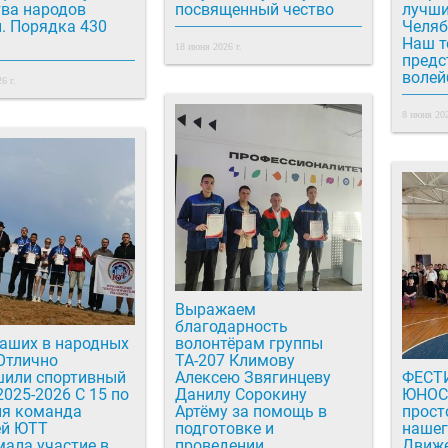
тва народов
посвященный чество
лучши
. Порядка 430
Челяб
Наш т
18 июня 2026 г.
предс
волей
6 г.
8 июня 202
Выражаем
благодарность
наших в народных
волонтёрам группы
ТА-207 Климову
шили спортивный
Алексею Звягинцеву
ФЕСТ
2025-2026 С 15 по
Данилу Сорокину
ЮНОСТИ! 1 и
ня команда
Артёму за помощь в
просто
й ЮТТ
подготовке и
нашег
ала участие в
проведении
Движе