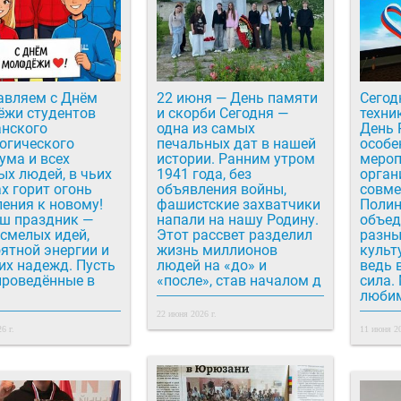
авляем с Днём
22 июня — День памяти
Сегод
ёжи студентов
и скорби Сегодня —
техни
нского
одна из самых
День 
огического
печальных дат в нашей
особенн
ума и всех
истории. Ранним утром
мероп
х людей, в чьих
1941 года, без
орган
х горит огонь
объявления войны,
совме
ения к новому!
фашистские захватчики
Полин
аш праздник —
напали на нашу Родину.
объед
смелых идей,
Этот рассвет разделил
разны
ятной энергии и
жизнь миллионов
культ
их надежд. Пусть
людей на «до» и
ведь 
проведённые в
«после», став началом д
сила. Мы вместе пели
любим
22 июня 2026 г.
6 г.
11 июня 20