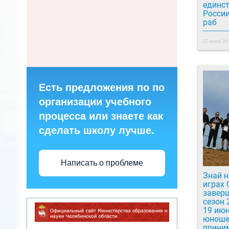
единс
России
раб
25 июня 202
Есть предложения по по
организации учебного
процесса или знаете как
сделать школу лучше.
Написать о проблеме
Знай 
играх Отлично
завер
сезон 
19 ию
юноше
приним