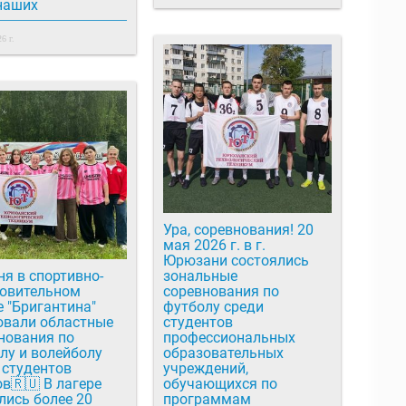
наших
6 г.
Ура, соревнования! 20
мая 2026 г. в г.
Юрюзани состоялись
ня в спортивно-
зональные
овительном
соревнования по
е "Бригантина"
футболу среди
овали областные
студентов
нования по
профессиональных
лу и волейболу
образовательных
 студентов
учреждений,
в🇷🇺 В лагере
обучающихся по
лись более 20
программам