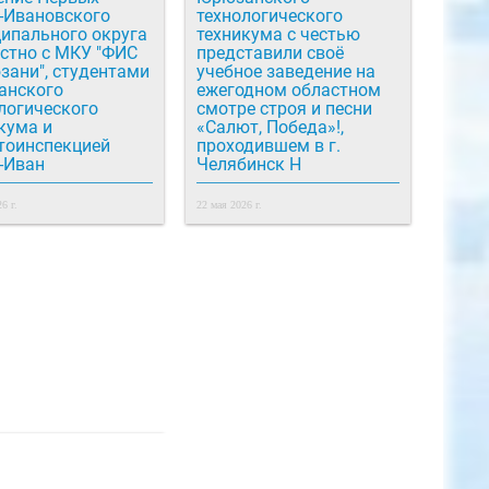
-Ивановского
технологического
ипального округа
техникума с честью
стно с МКУ "ФИС
представили своё
зани", студентами
учебное заведение на
анского
ежегодном областном
логического
смотре строя и песни
кума и
«Салют, Победа»!,
тоинспекцией
проходившем в г.
-Иван
Челябинск Н
6 г.
22 мая 2026 г.