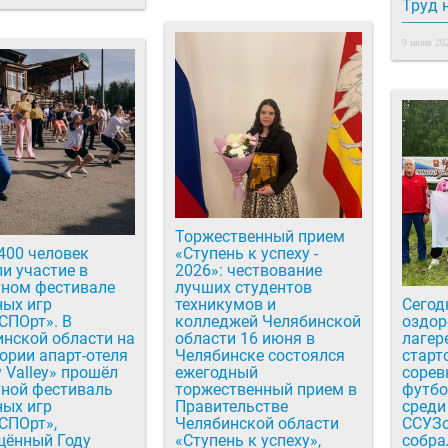
Труд 
9 июня 202
Торжественный прием
400 человек
«Ступень к успеху -
и участие в
2026»: чествование
тном фестивале
лучших студентов
ных игр
техникумов и
Сегод
СПОрт». В
колледжей Челябинской
оздор
нской области на
области 16 июня в
лагер
ории апарт-отеля
Челябинске состоялся
старт
 Valley» прошёл
ежегодный
сорев
тной фестиваль
торжественный прием в
футбо
ных игр
Правительстве
среди
СПОрт»,
Челябинской области
ССУЗо
щённый Году
«Ступень к успеху»,
собра