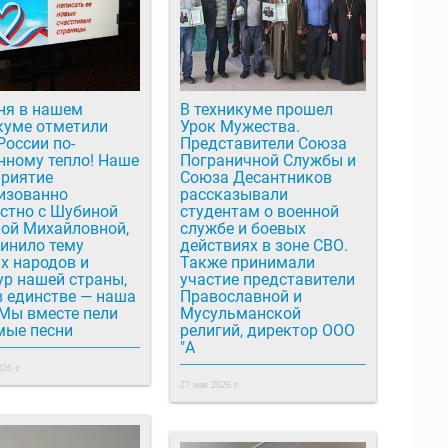
ня в нашем
В техникуме прошел
куме отметили
Урок Мужества.
России по-
Представители Союза
ому тепло! Наше
Пограничной Службы и
риятие
Союза Десантников
изованно
рассказывали
стно с Шубиной
студентам о военной
ой Михайловной,
службе и боевых
инило тему
действиях в зоне СВО.
х народов и
Также принимали
ур нашей страны,
участие представители
в единстве — наша
Православной и
Мусульманской
ые песни
религий, директор ООО
"А
26 г.
27 мая 2026 г.