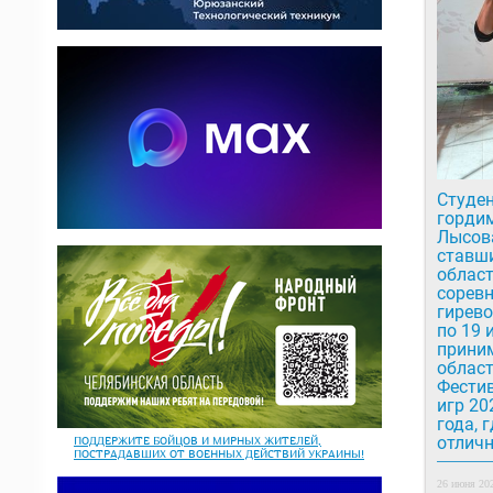
Студе
горди
Лысов
ставш
облас
соревн
гирево
по 19 
приним
облас
Фести
игр 20
года, 
отличн
ПОДДЕРЖИТЕ БОЙЦОВ И МИРНЫХ ЖИТЕЛЕЙ,
ПОСТРАДАВШИХ ОТ ВОЕННЫХ ДЕЙСТВИЙ УКРАИНЫ!
26 июня 202