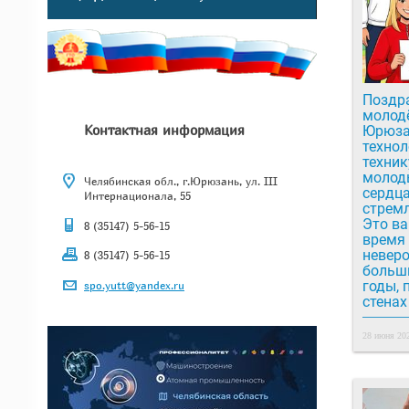
Поздр
молод
Контактная информация
Юрюза
технол
техник
молоды
Челябинская обл., г.Юрюзань, ул. III
сердца
Интернационала, 55
стремл
Это в
8 (35147) 5-56-15
время 
неверо
8 (35147) 5-56-15
больш
годы, 
spo.yutt@yandex.ru
стенах
28 июня 202