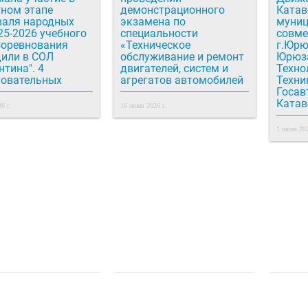
тном этапе
демонстрационного
Катав
валя народных
экзамена по
муниц
25-2026 учебного
специальности
совме
Соревнования
«Техническое
г.Юрю
дили в СОЛ
обслуживание и ремонт
Юрюз
тина". 4
двигателей, систем и
Техно
новательных
агрегатов автомобилей
Техни
Госав
Катав
6 г.
16 июня 2026 г.
1 июня 202