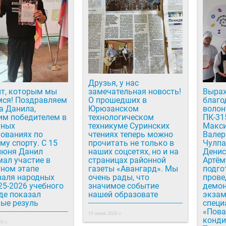
Друзья, у нас
нт, которым мы
замечательная новость!
Выра
мся! Поздравляем
О прошедших в
благо
а Данила,
Юрюзанском
волон
им победителем в
технологическом
ПК-31
тных
техникуме Суринских
Макси
ованиях по
чтениях теперь можно
Валер
му спорту. С 15
прочитать не только в
Чулпа
июня Данил
наших соцсетях, но и на
Денис
ал участие в
страницах районной
Артём
тном этапе
газеты «Авангард». Мы
подго
валя народных
очень рады, что
прове
25-2026 учебного
значимое событие
демон
где показал
нашей образовате
экзам
ые резуль
специ
«Пова
19 июня 2026 г.
конди
6 г.