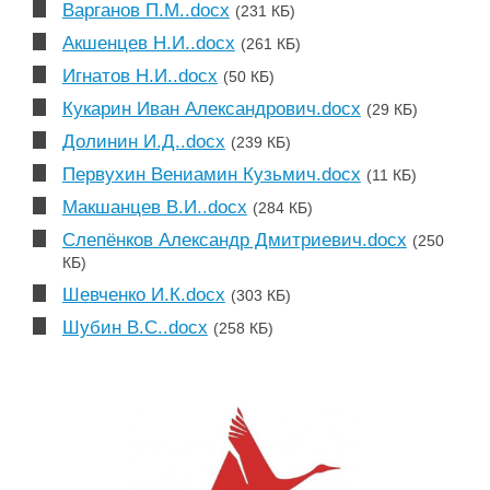
Варганов П.М..docx
(231 КБ)
Акшенцев Н.И..docx
(261 КБ)
Игнатов Н.И..docx
(50 КБ)
Кукарин Иван Александрович.docx
(29 КБ)
Долинин И.Д..docx
(239 КБ)
Первухин Вениамин Кузьмич.docx
(11 КБ)
Макшанцев В.И..docx
(284 КБ)
Слепёнков Александр Дмитриевич.docx
(250
КБ)
Шевченко И.К.docx
(303 КБ)
Шубин В.С..docx
(258 КБ)