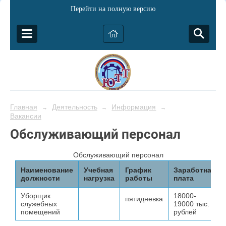
Перейти на полную версию
Главная
Деятельность
Информация
→
→
→
Вакансии
Обслуживающий персонал
Обслуживающий персонал
Наименование
Учебная
График
Заработная
должности
нагрузка
работы
плата
Уборщик
18000-
пятидневка
служебных
19000 тыс.
помещений
рублей