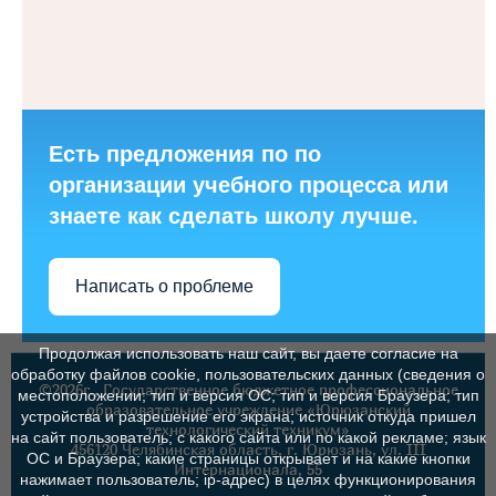
Есть предложения по по
организации учебного процесса или
знаете как сделать школу лучше.
Написать о проблеме
Продолжая использовать наш сайт, вы даете согласие на
обработку файлов cookie, пользовательских данных (сведения о
©2026г., Государственное бюджетное профессиональное
местоположении; тип и версия ОС; тип и версия Браузера; тип
образовательное учреждение «Юрюзанский
устройства и разрешение его экрана; источник откуда пришел
технологический техникум»
на сайт пользователь; с какого сайта или по какой рекламе; язык
456120 Челябинская область, г. Юрюзань, ул. III
ОС и Браузера; какие страницы открывает и на какие кнопки
Интернационала, 55
нажимает пользователь; ip-адрес) в целях функционирования