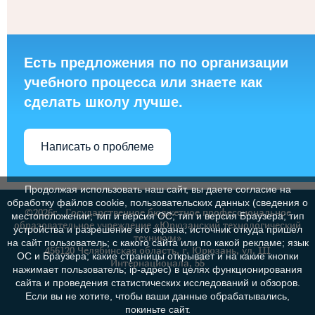
Есть предложения по по организации
учебного процесса или знаете как
сделать школу лучше.
Написать о проблеме
Продолжая использовать наш сайт, вы даете согласие на
обработку файлов cookie, пользовательских данных (сведения о
©2026г., Государственное бюджетное профессиональное
местоположении; тип и версия ОС; тип и версия Браузера; тип
образовательное учреждение «Юрюзанский технологический
устройства и разрешение его экрана; источник откуда пришел
техникум»
на сайт пользователь; с какого сайта или по какой рекламе; язык
456120 Челябинская область, г. Юрюзань, ул. III
ОС и Браузера; какие страницы открывает и на какие кнопки
Интернационала, 55
нажимает пользователь; ip-адрес) в целях функционирования
сайта и проведения статистических исследований и обзоров.
Если вы не хотите, чтобы ваши данные обрабатывались,
покиньте сайт.