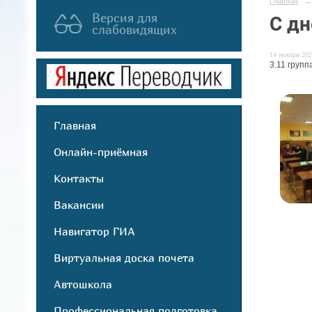
Главная
→
Версия для
С дн
слабовидящих
14 ноября 202
3.11 груп
Главная
Онлайн-приёмная
Контакты
Вакансии
Навигатор ГИА
Виртуальная доска почета
Автошкола
Профессиональная подготовка,