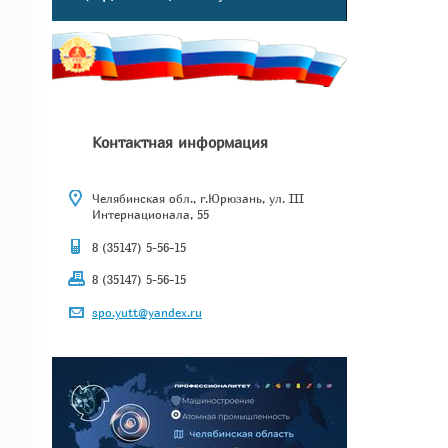
Контактная информация
Челябинская обл., г.Юрюзань, ул. III
Интернационала, 55
8 (35147) 5-56-15
8 (35147) 5-56-15
spo.yutt@yandex.ru