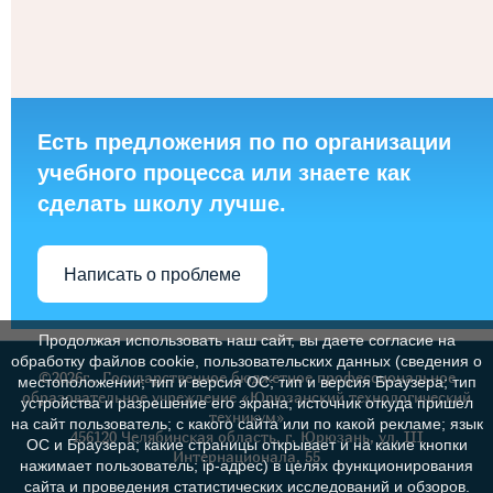
Есть предложения по по организации
учебного процесса или знаете как
сделать школу лучше.
Написать о проблеме
Продолжая использовать наш сайт, вы даете согласие на
обработку файлов cookie, пользовательских данных (сведения о
©2026г., Государственное бюджетное профессиональное
местоположении; тип и версия ОС; тип и версия Браузера; тип
образовательное учреждение «Юрюзанский технологический
устройства и разрешение его экрана; источник откуда пришел
техникум»
на сайт пользователь; с какого сайта или по какой рекламе; язык
456120 Челябинская область, г. Юрюзань, ул. III
ОС и Браузера; какие страницы открывает и на какие кнопки
Интернационала, 55
нажимает пользователь; ip-адрес) в целях функционирования
сайта и проведения статистических исследований и обзоров.