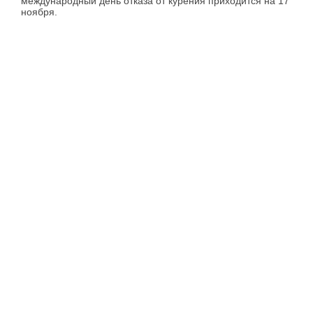
международный день отказа от курения приходится на 17
ноября.