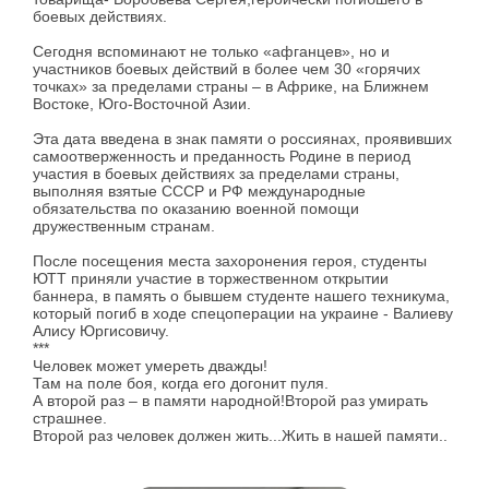
боевых действиях.
Сегодня вспоминают не только «афганцев», но и
участников боевых действий в более чем 30 «горячих
точках» за пределами страны – в Африке, на Ближнем
Востоке, Юго-Восточной Азии.
Эта дата введена в знак памяти о россиянах, проявивших
самоотверженность и преданность Родине в период
участия в боевых действиях за пределами страны,
выполняя взятые СССР и РФ международные
обязательства по оказанию военной помощи
дружественным странам.
После посещения места захоронения героя, студенты
ЮТТ приняли участие в торжественном открытии
баннера, в память о бывшем студенте нашего техникума,
который погиб в ходе спецоперации на украине - Валиеву
Алису Юргисовичу.
***
Человек может умереть дважды!
Там на поле боя, когда его догонит пуля.
А второй раз – в памяти народной!Второй раз умирать
страшнее.
Второй раз человек должен жить...Жить в нашей памяти..