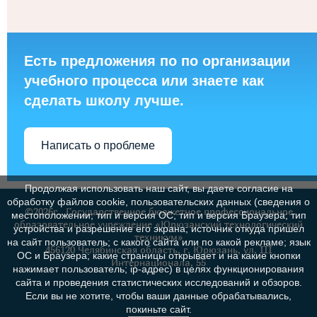
Есть предложения по по организации
учебного процесса или знаете как
сделать школу лучше.
Написать о проблеме
Продолжая использовать наш сайт, вы даете согласие на
обработку файлов cookie, пользовательских данных (сведения о
©2026г., Государственное бюджетное профессиональное
местоположении; тип и версия ОС; тип и версия Браузера; тип
образовательное учреждение «Юрюзанский технологический
устройства и разрешение его экрана; источник откуда пришел
техникум»
на сайт пользователь; с какого сайта или по какой рекламе; язык
456120 Челябинская область, г. Юрюзань, ул. III
ОС и Браузера; какие страницы открывает и на какие кнопки
Интернационала, 55
нажимает пользователь; ip-адрес) в целях функционирования
сайта и проведения статистических исследований и обзоров.
Если вы не хотите, чтобы ваши данные обрабатывались,
покиньте сайт.