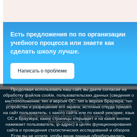
Есть предложения по по организации
учебного процесса или знаете как
сделать школу лучше.
Написать о проблеме
Продолжая использовать наш сайт, вы даете согласие на
обработку файлов cookie, пользовательских данных (сведения о
©2026г., Государственное бюджетное профессиональное
местоположении; тип и версия ОС; тип и версия Браузера; тип
образовательное учреждение «Юрюзанский технологический
устройства и разрешение его экрана; источник откуда пришел
техникум»
на сайт пользователь; с какого сайта или по какой рекламе; язык
456120 Челябинская область, г. Юрюзань, ул. III
ОС и Браузера; какие страницы открывает и на какие кнопки
Интернационала, 55
нажимает пользователь; ip-адрес) в целях функционирования
сайта и проведения статистических исследований и обзоров.
Если вы не хотите, чтобы ваши данные обрабатывались,