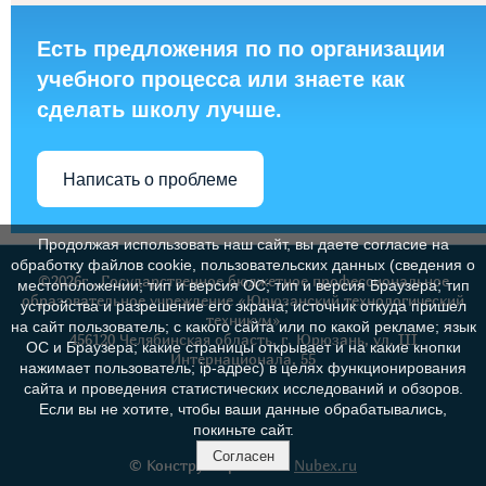
Есть предложения по по организации
учебного процесса или знаете как
сделать школу лучше.
Написать о проблеме
Продолжая использовать наш сайт, вы даете согласие на
обработку файлов cookie, пользовательских данных (сведения о
©2026г., Государственное бюджетное профессиональное
местоположении; тип и версия ОС; тип и версия Браузера; тип
образовательное учреждение «Юрюзанский технологический
устройства и разрешение его экрана; источник откуда пришел
техникум»
на сайт пользователь; с какого сайта или по какой рекламе; язык
456120 Челябинская область, г. Юрюзань, ул. III
ОС и Браузера; какие страницы открывает и на какие кнопки
Интернационала, 55
нажимает пользователь; ip-адрес) в целях функционирования
сайта и проведения статистических исследований и обзоров.
Если вы не хотите, чтобы ваши данные обрабатывались,
покиньте сайт.
Согласен
© Конструктор сайтов
Nubex.ru