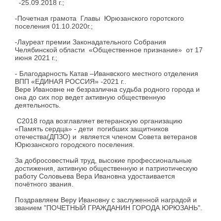
-25.09.2018 г.;
-Почетная грамота Главы Юрюзанского горотского
поселения 01.10.2020г.;
-Лауреат премии Законадательного Собрания
Челябинской области «Общественное признание» от 17
июня 2021 г.;
- Благодарность Катав –Иванвского местного отделения
ВПП «ЕДИНАЯ РОССИЯ» -2021 г..
Вере Ивановне не безразлична судьба родного города и
она до сих пор ведет активную общественную
деятельность.
С2018 года возглавляет ветеранскую организацию
«Память сердца» - дети погибших защитников
отечества(ДПЗО) и является членом Совета ветеранов
Юрюзанского городского поселения.
За добросовестный труд, высокие профессиональные
достижения, активную общественную и патриотическую
работу Соловьева Вера Ивановна удостаивается
почётного звания.
Поздравляем Веру Ивановну с заслуженной наградой и
званием "ПОЧЕТНЫЙ ГРАЖДАНИН ГОРОДА ЮРЮЗАНЬ".