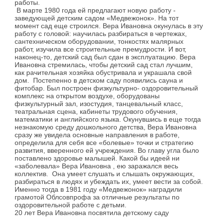
работы.
В марте 1980 года ей предлагают новую работу -
заведующей детским садом «Медвежонок». На тот
момент сад еще строился. Вера Ивановна окунулась в эту
работу с головой: научилась разбираться в чертежах,
сантехническом оборудовании, тонкостях малярных
работ, изучила все строительные премудрости. И вот,
наконец-то, детский сад был сдан в эксплуатацию. Вера
Ивановна стремилась, чтобы детский сад стал лучшим,
как рачительная хозяйка обустривала и украшала свой
дом. Постепенно в детском саду появились сауна и
фитобар. Был построен физкультурно- оздоровительный
комплекс на открытом воздухе, оборудованы
физкультурный зал, изостудия, танцевальный класс,
театральная сцена, кабинеты трудового обучения,
математики и английского языка. Окунувшись в еще тогда
незнакомую среду дошкольного детства, Вера Ивановна
сразу же увидела основные направления в работе,
определила для себя все «болевые» точки и стратегию
развития, вверенного ей учреждения. Во главу угла было
поставлено здоровье малышей. Какой бы идеей ни
«заболевала» Вера Ивановна , ею заражался весь
коллектив. Она умеет слушать и слышать окружающих,
разбираться в людях и убеждать их, умеет вести за собой.
Именно тогда в 1981 году «Медвежонок» наградили
грамотой Облсовпрофа за отличные результаты по
оздоровительной работе с детьми.
20 лет Вера Ивановна посвятила детскому саду