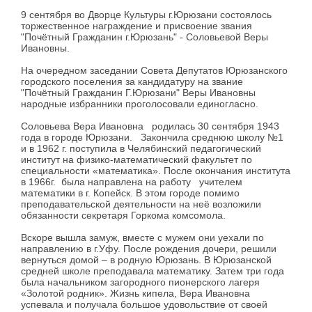
9 сентября во Дворце Культуры г.Юрюзани состоялось
торжественное награждение и присвоение звания
"Почётный Гражданин г.Юрюзань" - Соловьевой Веры
Ивановны.
На очередном заседании Совета Депутатов Юрюзанского
городского поселения за кандидатуру на звание
"Почётный Гражданин Г.Юрюзани" Веры Ивановны
народные избранники проголосовали единогласно.
Соловьева Вера Ивановна родилась 30 сентября 1943
года в городе Юрюзани. Закончила среднюю школу №1
и в 1962 г. поступила в Челябинский педагогический
институт на физико-математический факультет по
специальности «математика». После окончания института
в 1966г. была направлена на работу учителем
математики в г. Копейск. В этом городе помимо
преподавательской деятельности на неё возложили
обязанности секретаря Горкома комсомола.
Вскоре вышла замуж, вместе с мужем они уехали по
направлению в г.Уфу. После рождения дочери, решили
вернуться домой – в родную Юрюзань. В Юрюзанской
средней школе преподавала математику. Затем три года
была начальником загородного пионерского лагеря
«Золотой родник». Жизнь кипела, Вера Ивановна
успевала и получала большое удовольствие от своей