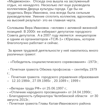
«Медвежонок». Отсюда она вышла на заслуженный
отдых, но ненадолго. Несколько лет еще руководила
коллективом Дворца культуры города. Где бы ни
трудилась Вера Ивановна, она всегда была сильным
руководителем. Умение сплотить коллектив, вдохновить
на высокий результат- это ее главная черта.
Соловьева Вера Ивановна –человек с активной жизненой
позицией. В 2000г. ее избирают депутатом городского
Совета депутатов. А в 2007 году является инициатором
и одним из организаторов «ТСЖ-1» г.Юрюзань, которое
благополучно работает и сейчас.
За время трудовой деятельности у неё накопилось много
различных грамот:
- «Победитель социалистического соревнования» -1973г.;
- Почетная грамота Обкома профсоюза – сентябрь 1979
г.;
- Почетная грамота городского управления образования
– 12.10.1984г., 27.09.1985г. , 20.1089 г.; 1999 г.
- «Ветеран труда РФ» от 25.06.1997 г.;
- «Отличник народного просвещения» от 24.04.1990г.;
- Благодарность губернатора Челябинской области от 30
августа 2013г.;
- Почетная грамота Главы Катав-Ивановского района