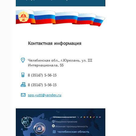
Контактная информация
Челябинская обл., г.Юрюзань, ул. III
Интернационала, 55
8 (35147) 5-56-15
8 (35147) 5-56-15
spo.yutt@yandex.ru