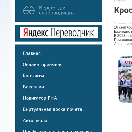
Главная
→
Версия для
Крос
слабовидящих
11 сентября 20
16 сентябр
Ежегодно 
В 2023 го
Приглашае
Для регис
Главная
Онлайн-приёмная
Контакты
Вакансии
Навигатор ГИА
Виртуальная доска почета
Автошкола
Профессиональная подготовка,