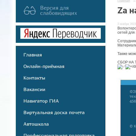
Главная
→
Версия для
Za н
слабовидящих
3 ноября 2023
Волонтерс
сетей для
Сотрудник
Материал
Также мож
Главная
СБОР НА 
Онлайн-приёмная
Контакты
Вакансии
©2
те
Навигатор ГИА
456
Виртуальная доска почета
Автошкола
© К
Профессиональная подготовка,