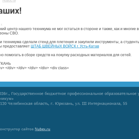
Новости
аших!
 г.
кий центр нашего техникума не мог остаться в стороне и также, как и многие
 зоны СВО.
и техникума сделали стенд для плетения и закупили инструменты, а студенты
ы предоставляет
ШТАБ ШВЕЙНЫХ ВОЙСК г. Усть-Катав
но помогать в сборе средств на покупку расходных материалов для сетей.
ТКАНЬ
026г., Государственное бюджетное профессиональное образовательное
хникум»
120 Челябинская область, г. Юрюзань, ул. III Интернационала, 55
онструктор сайтов
Nubex.ru