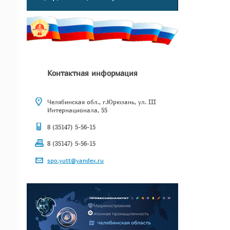
Контактная информация
Челябинская обл., г.Юрюзань, ул. III
Интернационала, 55
8 (35147) 5-56-15
8 (35147) 5-56-15
spo.yutt@yandex.ru