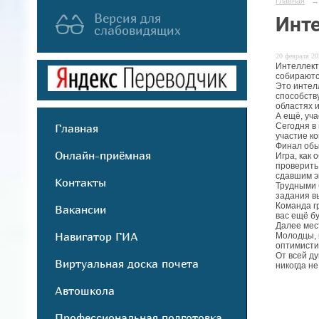
Главная
→
Версия для
Инте
слабовидящих
20 февраля 20
Интеллект
собираютс
Это интел
способств
областях 
А ещё, уч
Сегодня в
Главная
участие к
Финал обы
Онлайн-приёмная
Игра, как
проверить 
сдавшим эк
Контакты
Трудными 
задания вы
Команда гр
Вакансии
вас ещё б
Далее мест
Навигатор ГИА
Молодцы, 
оптимисти
От всей д
Виртуальная доска почета
никогда не
Автошкола
Профессиональная подготовка,