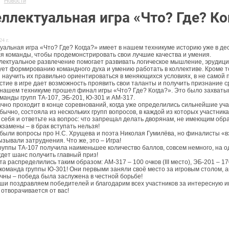
Новости
ллектуальная игра «Что? Где? Ко
24 г.
уальная игра «Что? Где? Когда?» имеет в нашем техникуме историю уже в дес
я команды, чтобы продемонстрировать свои лучшие качества и умения.
лектуальное развлечение помогает развивать логическое мышление, эрудиц
ует формированию командного духа и умению работать в коллективе. Кроме т
и научить их правильно ориентироваться в меняющихся условиях, в не самой 
астие в игре дает возможность проявить свои таланты и получить признание с
 нашем техникуме прошел финал игры «Что? Где? Когда?». Это было захваты
оманды групп ТА-107, ЭБ-201, Ю-301 и АМ-317.
чно проходит в конце соревнований, когда уже определились сильнейшие уч
 обычно, состояла из нескольких групп вопросов, в каждой из которых участн
себя и ответьте на вопрос: что запрещал делать дворянам, не имеющим образ
замены – в брак вступать нельзя!
были вопросы про Н.С. Хрущева и поэта Николая Гумилёва, но финалисты «в
зывали затруднения. Что же, это – Игра!
уппы ТА-107 получила наименьшее количество баллов, совсем немного, на оди
удет шанс получить главный приз!
а распределились таким образом: АМ-317 – 100 очков (III место), ЭБ-201 – 170 о
команда группы Ю-301! Они первыми заняли своё место за игровым столом, а
чны – победа была заслужена в честной борьбе!
уши поздравляем победителей и благодарим всех участников за интересную иг
 отворачивается от вас!