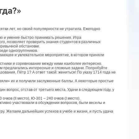
гда?»
ятки лет, но своей популярности не утратила. Ежегодно
ию и умение быстро принимать решения. Игра
ого, позволяет проверить знания студентов в различных
привычной обстановке.
реди одногруппников.
вающее и увлекательное мероприятие, в котором приняли
астники и соревнование между ними наиболее интересно.
икам предлагались интересные и сложные задачи. Попробуйте
ования, Пётр 1? А ответ такой: жениться! По указу 1714 года не
зяли» их и получили заслуженные баллы. А некоторые простые
н вопрос, отстав от третьего места. Удачи в следующем году, у
чков (II место), Ю-301 – 240 очков (I место).
ктивно участвовали в обсуждении вопросов, были веселы и
ру. Желаем дальнейших успехов в учебе и жизни, и пусть удача