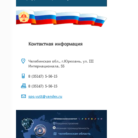
Контактная информация
Челябинская обл., г.Юрюзань, ул. III
Интернационала, 55
8 (35147) 5-56-15
8 (35147) 5-56-15
spo.yutt@yandex.ru