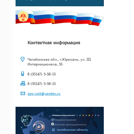
Контактная информация
Челябинская обл., г.Юрюзань, ул. III
Интернационала, 55
8 (35147) 5-56-15
8 (35147) 5-56-15
spo.yutt@yandex.ru