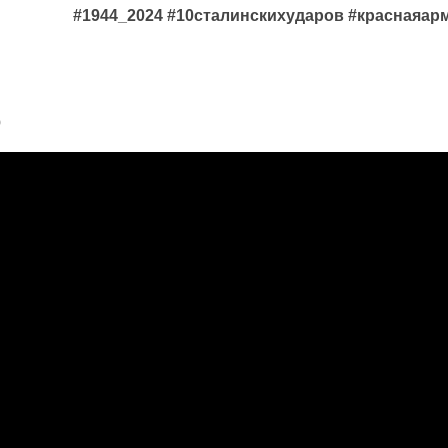
#1944_2024 #10сталинскихударов #краснаяа
р