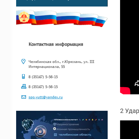
Контактная информация
Челябинская обл., г.Юрюзань, ул. III
Интернационала, 55
8 (35147) 5-56-15
8 (35147) 5-56-15
spo.yutt@yandex.ru
2 Уда