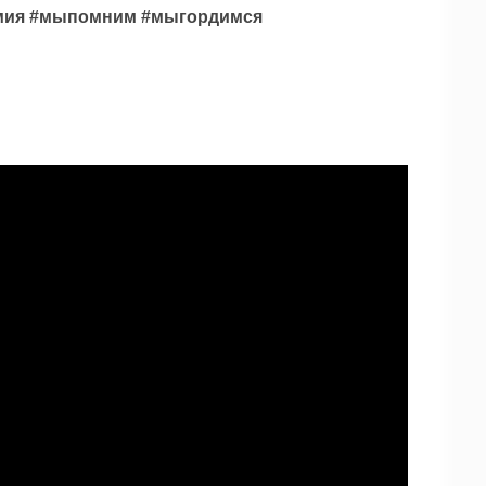
рмия #мыпомним #мыгордимся