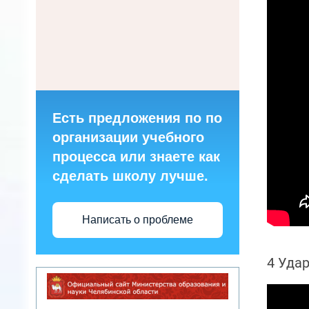
Есть предложения по по
организации учебного
процесса или знаете как
сделать школу лучше.
Написать о проблеме
4 Уда