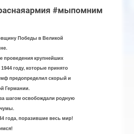
краснаяармия #мыпомним
довщину Победы в Великой
не.
ие проведения крупнейших
1944 году, которые принято
иумф предопределил скорый и
й Германии.
 за шагом освобождали родную
 чумы.
4 года, поразившие весь мир!
имся!