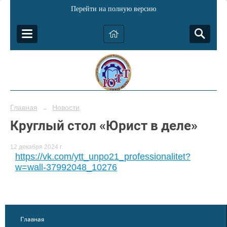
Перейти на полную версию
Главная
Новости
→
Круглый стол «Юрист в деле»
12 декабря 2024 г.
https://vk.com/ytt_unpo21_professionalitet?
w=wall-37992048_10276
Главная