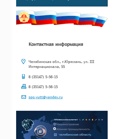
Контактная информация
Челябинская обл., г.Юрюзань, ул. III
Интернационала, 55
8 (35147) 5-56-15
8 (35147) 5-56-15
spo.yutt@yandex.ru