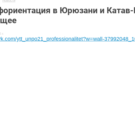
Новости
ориентация в Юрюзани и Катав-
ущее
 г.
/vk.com/ytt_unpo21_professionalitet?w=wall-37992048_