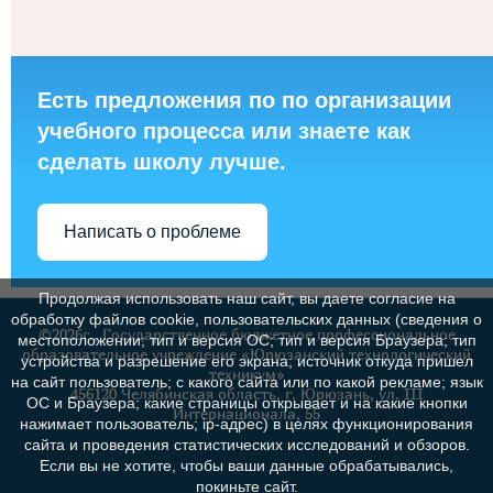
Есть предложения по по организации
учебного процесса или знаете как
сделать школу лучше.
Написать о проблеме
Продолжая использовать наш сайт, вы даете согласие на
обработку файлов cookie, пользовательских данных (сведения о
©2026г., Государственное бюджетное профессиональное
местоположении; тип и версия ОС; тип и версия Браузера; тип
образовательное учреждение «Юрюзанский технологический
устройства и разрешение его экрана; источник откуда пришел
техникум»
на сайт пользователь; с какого сайта или по какой рекламе; язык
456120 Челябинская область, г. Юрюзань, ул. III
ОС и Браузера; какие страницы открывает и на какие кнопки
Интернационала, 55
нажимает пользователь; ip-адрес) в целях функционирования
сайта и проведения статистических исследований и обзоров.
Если вы не хотите, чтобы ваши данные обрабатывались,
покиньте сайт.