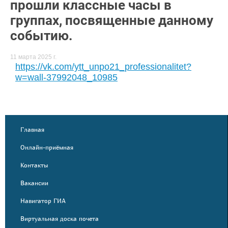
прошли классные часы в
группах, посвященные данному
событию.
11 марта 2025 г.
https://vk.com/ytt_unpo21_professionalitet?
w=wall-37992048_10985
Главная
Онлайн-приёмная
Контакты
Вакансии
Навигатор ГИА
Виртуальная доска почета