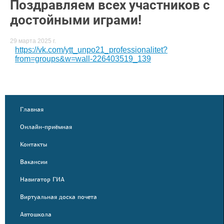
Поздравляем всех участников с
достойными играми!
29 марта 2025 г.
https://vk.com/ytt_unpo21_professionalitet?
from=groups&w=wall-226403519_139
Главная
Онлайн-приёмная
Контакты
Вакансии
Навигатор ГИА
Виртуальная доска почета
Автошкола