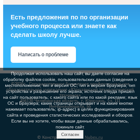
Есть предложения по по организации
учебного процесса или знаете как
сделать школу лучше.
Написать о проблеме
Продолжая использовать наш сайт, вы даете согласие на
обработку файлов cookie, пользовательских данных (сведения о
©2026г., Государственное бюджетное профессиональное
местоположении; тип и версия ОС; тип и версия Браузера; тип
образовательное учреждение «Юрюзанский технологический
устройства и разрешение его экрана; источник откуда пришел
техникум»
на сайт пользователь; с какого сайта или по какой рекламе; язык
456120 Челябинская область, г. Юрюзань, ул. III
ОС и Браузера; какие страницы открывает и на какие кнопки
Интернационала, 55
нажимает пользователь; ip-адрес) в целях функционирования
сайта и проведения статистических исследований и обзоров.
Если вы не хотите, чтобы ваши данные обрабатывались,
покиньте сайт.
Согласен
© Конструктор сайтов
Nubex.ru