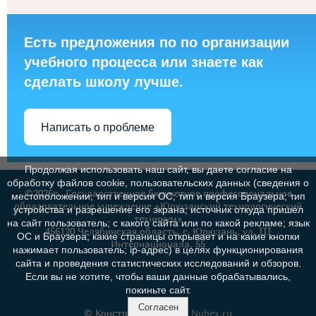
Есть предложения по по организации
учебного процесса или знаете как
сделать школу лучше.
Написать о проблеме
Продолжая использовать наш сайт, вы даете согласие на
обработку файлов cookie, пользовательских данных (сведения о
©2026г., Государственное бюджетное профессиональное
местоположении; тип и версия ОС; тип и версия Браузера; тип
образовательное учреждение «Юрюзанский технологический
устройства и разрешение его экрана; источник откуда пришел
техникум»
на сайт пользователь; с какого сайта или по какой рекламе; язык
456120 Челябинская область, г. Юрюзань, ул. III
ОС и Браузера; какие страницы открывает и на какие кнопки
Интернационала, 55
нажимает пользователь; ip-адрес) в целях функционирования
сайта и проведения статистических исследований и обзоров.
Если вы не хотите, чтобы ваши данные обрабатывались,
покиньте сайт.
Согласен
© Конструктор сайтов
Nubex.ru