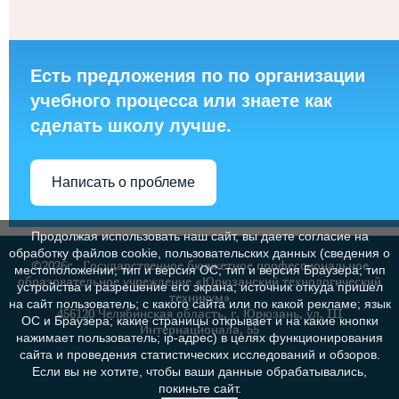
Есть предложения по по организации
учебного процесса или знаете как
сделать школу лучше.
Написать о проблеме
Продолжая использовать наш сайт, вы даете согласие на
обработку файлов cookie, пользовательских данных (сведения о
©2026г., Государственное бюджетное профессиональное
местоположении; тип и версия ОС; тип и версия Браузера; тип
образовательное учреждение «Юрюзанский технологический
устройства и разрешение его экрана; источник откуда пришел
техникум»
на сайт пользователь; с какого сайта или по какой рекламе; язык
456120 Челябинская область, г. Юрюзань, ул. III
ОС и Браузера; какие страницы открывает и на какие кнопки
Интернационала, 55
нажимает пользователь; ip-адрес) в целях функционирования
сайта и проведения статистических исследований и обзоров.
Если вы не хотите, чтобы ваши данные обрабатывались,
покиньте сайт.