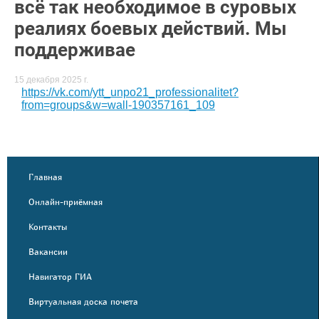
всё так необходимое в суровых
реалиях боевых действий. Мы
поддерживае
15 декабря 2025 г.
https://vk.com/ytt_unpo21_professionalitet?
from=groups&w=wall-190357161_109
Главная
Онлайн-приёмная
Контакты
Вакансии
Навигатор ГИА
Виртуальная доска почета