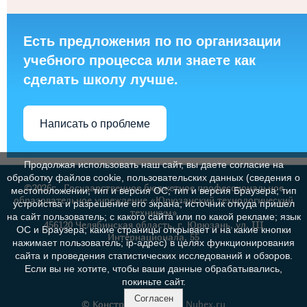
Есть предложения по по организации
учебного процесса или знаете как
сделать школу лучше.
Написать о проблеме
Продолжая использовать наш сайт, вы даете согласие на
обработку файлов cookie, пользовательских данных (сведения о
©2026г., Государственное бюджетное профессиональное
местоположении; тип и версия ОС; тип и версия Браузера; тип
образовательное учреждение «Юрюзанский технологический
устройства и разрешение его экрана; источник откуда пришел
техникум»
на сайт пользователь; с какого сайта или по какой рекламе; язык
456120 Челябинская область, г. Юрюзань, ул. III
ОС и Браузера; какие страницы открывает и на какие кнопки
Интернационала, 55
нажимает пользователь; ip-адрес) в целях функционирования
сайта и проведения статистических исследований и обзоров.
Если вы не хотите, чтобы ваши данные обрабатывались,
покиньте сайт.
Согласен
© Конструктор сайтов
Nubex.ru