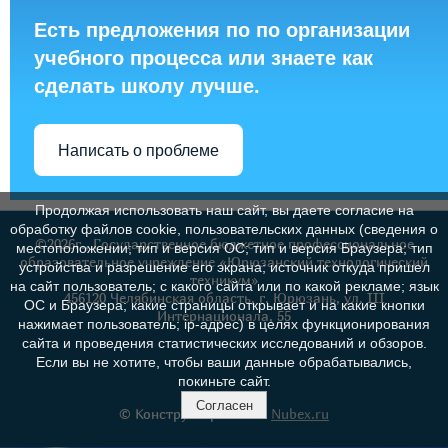
Есть предложения по по организации
учебного процесса или знаете как
сделать школу лучше.
Написать о проблеме
Продолжая использовать наш сайт, вы даете согласие на
обработку файлов cookie, пользовательских данных (сведения о
©2026г., Государственное бюджетное профессиональное
местоположении; тип и версия ОС; тип и версия Браузера; тип
образовательное учреждение «Юрюзанский технологический
устройства и разрешение его экрана; источник откуда пришел
техникум»
на сайт пользователь; с какого сайта или по какой рекламе; язык
456120 Челябинская область, г. Юрюзань, ул. III
ОС и Браузера; какие страницы открывает и на какие кнопки
Интернационала, 55
нажимает пользователь; ip-адрес) в целях функционирования
сайта и проведения статистических исследований и обзоров.
Если вы не хотите, чтобы ваши данные обрабатывались,
покиньте сайт.
Согласен
© Конструктор сайтов
Nubex.ru