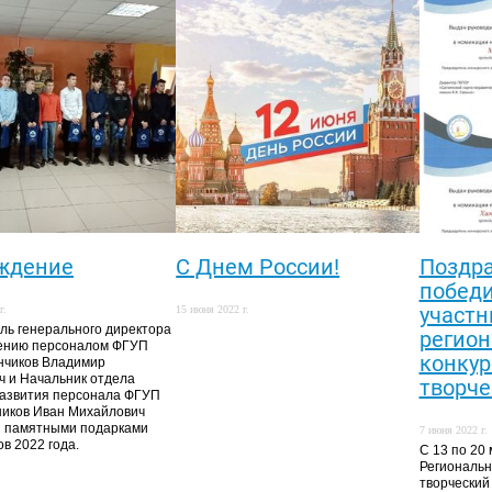
ждение
С Днем России!
Поздр
победи
участн
г.
15 июня 2022 г.
ль генерального директора
регион
ению персоналом ФГУП
конкурс
нчиков Владимир
ч и Начальник отдела
творче
развития персонала ФГУП
иков Иван Михайлович
 памятными подарками
7 июня 2022 г.
в 2022 года.
С 13 по 20
Региональн
творческий 