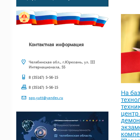
Контактная информация
Челябинская обл., г.Юрюзань, ул. III
Интернационала, 55
8 (35147) 5-56-15
8 (35147) 5-56-15
На ба
spo.yutt@yandex.ru
техно
техни
центр
демон
экзам
компе