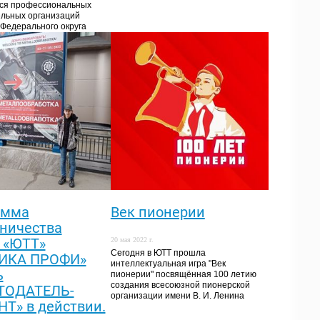
ся профессиональных
льных организаций
 Федерального округа
амма
Век пионерии
ничества
 «ЮТТ»
20 мая 2022 г.
Сегодня в ЮТТ прошла
ИКА ПРОФИ»
интеллектуальная игра "Век
ь
пионерии" посвящённая 100 летию
создания всесоюзной пионерской
ТОДАТЕЛЬ-
организации имени В. И. Ленина
Т» в действии.