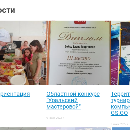
ости
риентация
Областной конкурс
Терри
"Уральский
турнир
мастеровой"
компь
.
GS:GO
6 июля 2022 г.
6 июля 2022 г.