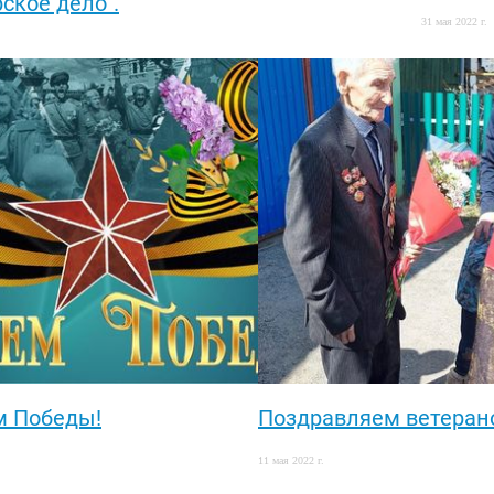
ское дело".
31 мая 2022 г.
м Победы!
Поздравляем ветеран
11 мая 2022 г.