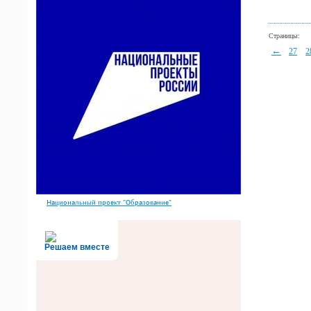
Страницы:
←
27
2
Национальный проект "Образование"
Решаем вместе