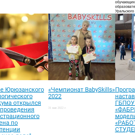
обучающих
образовате
Уральского
зе Юрюзанского
«Чемпионат BabySkills»
Прогр
логического
2022
настав
кума открылся
ГБПОУ
 проведения
«ФАБР
31 мая 2022 г.
страционного
модел
ена по
«РАБО
тенции
СТУДЕН