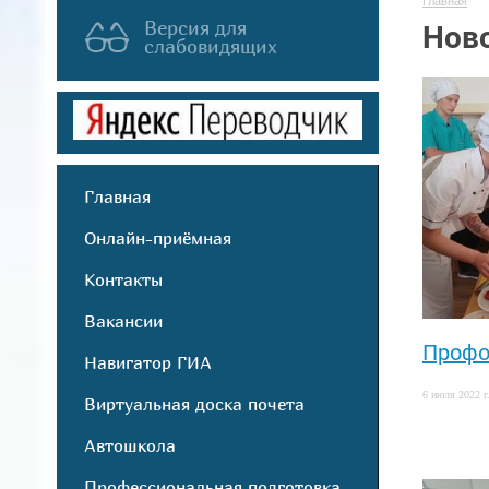
Главная
Версия для
Нов
слабовидящих
Главная
Онлайн-приёмная
Контакты
Вакансии
Профо
Навигатор ГИА
6 июля 2022 г
Виртуальная доска почета
Автошкола
Профессиональная подготовка,