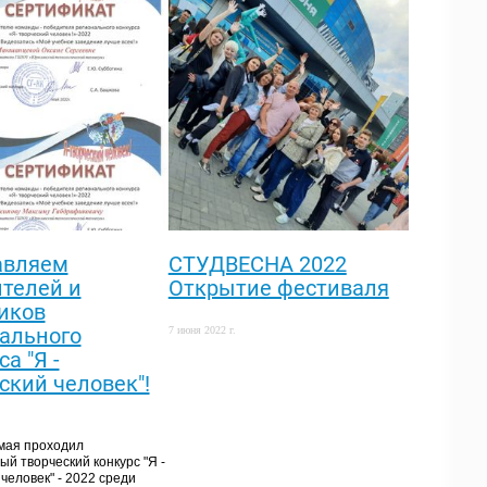
авляем
СТУДВЕСНА 2022
телей и
Открытие фестиваля
иков
ального
7 июня 2022 г.
а "Я -
ский человек"!
 мая проходил
ый творческий конкурс "Я -
человек" - 2022 среди