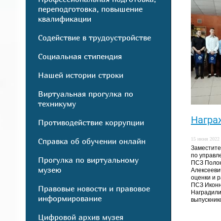
переподготовка, повышение
квалификации
Содействие в трудоустройстве
Социальная стипендия
Нашей истории строки
Виртуальная прогулка по
техникуму
Награ
Противодействие коррупции
Справка об обучении онлайн
15 июня 2022 
Заместите
по управл
Прогулка по виртуальному
ПСЗ Поло
музею
Алексееви
оценки и 
ПСЗ Иконн
Правовые новости и правовое
Наградили
информирование
выпускнико
Цифровой архив музея