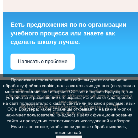
Есть предложения по по организации
учебного процесса или знаете как
сделать школу лучше.
Написать о проблеме
Продолжая использовать наш сайт, вы даете согласие на
обработку файлов cookie, пользовательских данных (сведения о
©2026г., Государственное бюджетное профессиональное
местоположении; тип и версия ОС; тип и версия Браузера; тип
образовательное учреждение «Юрюзанский технологический
устройства и разрешение его экрана; источник откуда пришел
техникум»
на сайт пользователь; с какого сайта или по какой рекламе; язык
456120 Челябинская область, г. Юрюзань, ул. III
ОС и Браузера; какие страницы открывает и на какие кнопки
Интернационала, 55
нажимает пользователь; ip-адрес) в целях функционирования
сайта и проведения статистических исследований и обзоров.
Если вы не хотите, чтобы ваши данные обрабатывались,
покиньте сайт.