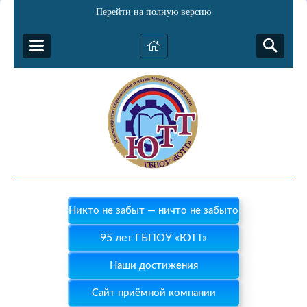
Перейти на полную версию
Никто не забыт — ничто не забыто
95 лет ГБПОУ «ЮТТ»
Наши достижения
Сайт приёмной компании