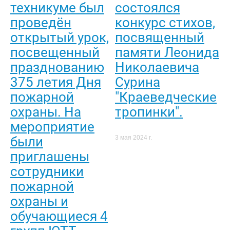
техникуме был
состоялся
проведён
конкурс стихов,
открытый урок,
посвященный
посвещенный
памяти Леонида
празднованию
Николаевича
375 летия Дня
Сурина
пожарной
"Краеведческие
охраны. На
тропинки".
мероприятие
были
3 мая 2024 г.
приглашены
сотрудники
пожарной
охраны и
обучающиеся 4