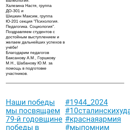
Валеология."
Халезина Настя, группа
ДО-301 и
Шишкин Максим, группа
Ю-201 секция "Психология.
Педагогика. Социология".
Поздравляем студентов с
достойным выступлением и
желаем дальнейших успехов в
учёбе!
Благодарим педагогов
Баксанову А.М., Горшкову
М.Н., Шабанову Ю.М. за
помощь в подготовке
участников.
Наши победы
#1944_2024
мы посвящаем
#10сталинскихуд
79-й годовщине
#краснаяармия
победы в
#мыпомним