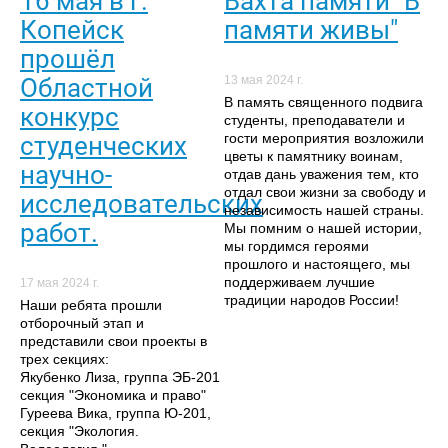
16 мая в г.
Вахта памяти "В
Копейск
памяти живы"
прошёл
Областной
13 мая 2024 г.
В память священного подвига
конкурс
студенты, преподаватели и
гости мероприятия возложили
студенческих
цветы к памятнику воинам,
научно-
отдав дань уважения тем, кто
отдал свои жизни за свободу и
исследовательских
независимость нашей страны.
работ.
Мы помним о нашей истории,
мы гордимся героями
прошлого и настоящего, мы
поддерживаем лучшие
17 мая 2024 г.
традиции народов России!
Наши ребята прошли
отборочный этап и
представили свои проекты в
трех секциях:
Якубенко Лиза, группа ЭБ-201
секция "Экономика и право"
Гуреева Вика, группа Ю-201,
секция "Экология.