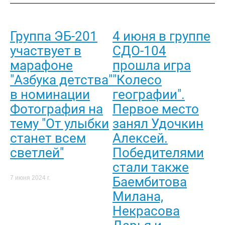
Группа ЭБ-201
4 июня в группе
участвует в
СДО-104
марафоне
прошла игра
"Азбука детства"
"Колесо
в номинации
географии".
Фотография на
Первое место
тему "От улыбки
занял Удочкин
станет всем
Алексей.
светлей"
Победителями
стали также
Баембитова
7 июня 2024 г.
Милана,
Некрасова