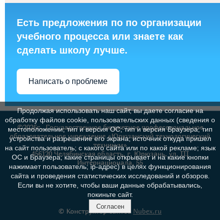
Есть предложения по по организации
учебного процесса или знаете как
сделать школу лучше.
Написать о проблеме
Продолжая использовать наш сайт, вы даете согласие на
обработку файлов cookie, пользовательских данных (сведения о
©2026г., Государственное бюджетное профессиональное
местоположении; тип и версия ОС; тип и версия Браузера; тип
образовательное учреждение «Юрюзанский технологический
устройства и разрешение его экрана; источник откуда пришел
техникум»
на сайт пользователь; с какого сайта или по какой рекламе; язык
456120 Челябинская область, г. Юрюзань, ул. III
ОС и Браузера; какие страницы открывает и на какие кнопки
Интернационала, 55
нажимает пользователь; ip-адрес) в целях функционирования
сайта и проведения статистических исследований и обзоров.
Если вы не хотите, чтобы ваши данные обрабатывались,
покиньте сайт.
Согласен
© Конструктор сайтов
Nubex.ru