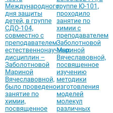
Международного
группе Ю-101,
дня защиты
проходило
детей, в группе
занятие по
СДО-104,
химии с
совместно с
преподавателем
преподавателем
Заболотновой
естественнонаучных
Мариной
дисциплин –
Вячеславовной,
Заболотновой
посвященное
Мариной
изучению
Вячеславовной,
методики
было проведено
изготовления
занятие по
моделей
химии,
молекул
посвященное
различных