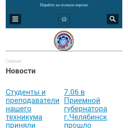
Перейти на полную версию
Главная
Новости
Студенты и
7.06 в
преподаватели
Приемной
нашего
губернатора
техникума
г.Челябинск
приняли
прошло