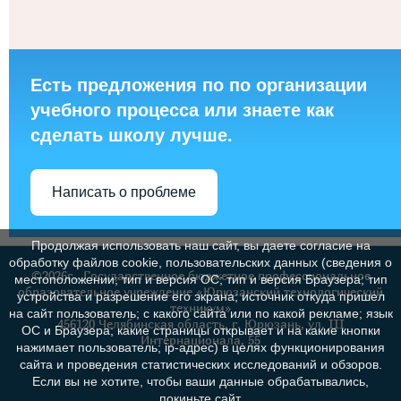
Есть предложения по по организации
учебного процесса или знаете как
сделать школу лучше.
Написать о проблеме
Продолжая использовать наш сайт, вы даете согласие на
обработку файлов cookie, пользовательских данных (сведения о
©2026г., Государственное бюджетное профессиональное
местоположении; тип и версия ОС; тип и версия Браузера; тип
образовательное учреждение «Юрюзанский технологический
устройства и разрешение его экрана; источник откуда пришел
техникум»
на сайт пользователь; с какого сайта или по какой рекламе; язык
456120 Челябинская область, г. Юрюзань, ул. III
ОС и Браузера; какие страницы открывает и на какие кнопки
Интернационала, 55
нажимает пользователь; ip-адрес) в целях функционирования
сайта и проведения статистических исследований и обзоров.
Если вы не хотите, чтобы ваши данные обрабатывались,
покиньте сайт.