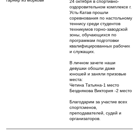
гарнир из моркови
24 октября в спортивно-
оздоровительном комплексе г.
Усть-Катав прошли
соревнования по настольному
теннису среди студентов
техникумов горно-заводской
зоны, обучающихся по
программам подготовки
квалифицированных рабочих
и служащих.
В личном зачете наши
девушки обошли даже
юношей и заняли призовые
места:
Четина Татьяна-1 место
Безднякова Виктория -2 место
Благодарим за участие всех
спортсменов,
преподавателей, судей и
организаторов.