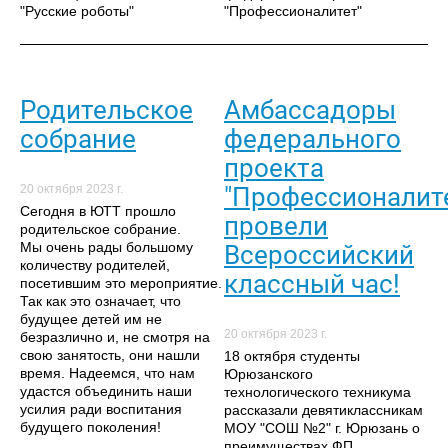
"Русские роботы"
"Профессионалитет"
Родительское
Амбассадоры
собрание
федерального
проекта
"Профессионалит
20 октября 2023 г.
Сегодня в ЮТТ прошло
провели
родительское собрание.
Мы очень рады большому
Всероссийский
количеству родителей,
классный час!
посетившим это мероприятие.
Так как это означает, что
будущее детей им не
20 октября 2023 г.
безразлично и, не смотря на
свою занятость, они нашли
18 октября студенты
время. Надеемся, что нам
Юрюзанского
удастся объединить наши
технологического техникума
усилия ради воспитания
рассказали девятиклассникам
будущего поколения!
МОУ "СОШ №2" г. Юрюзань о
преимуществах ФП