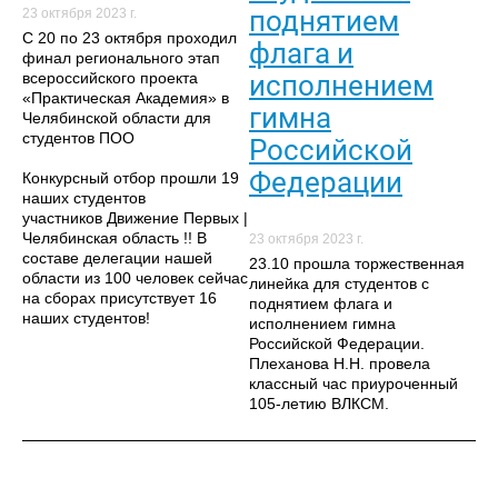
поднятием
23 октября 2023 г.
С 20 по 23 октября проходил
флага и
финал регионального этап
всероссийского проекта
исполнением
«Практическая Академия» в
гимна
Челябинской области для
студентов ПОО
Российской
Федерации
Конкурсный отбор прошли 19
наших студентов
участников Движение Первых |
Челябинская область !! В
23 октября 2023 г.
составе делегации нашей
23.10 прошла торжественная
области из 100 человек сейчас
линейка для студентов с
на сборах присутствует 16
поднятием флага и
наших студентов!
исполнением гимна
Российской Федерации.
Плеханова Н.Н. провела
классный час приуроченный
105-летию ВЛКСМ.