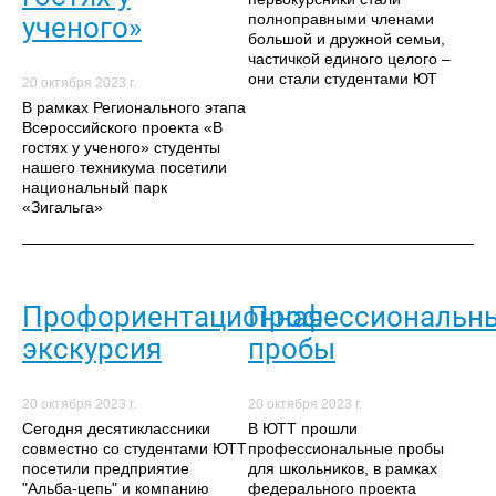
полноправными членами
ученого»
большой и дружной семьи,
частичкой единого целого –
они стали студентами ЮТ
20 октября 2023 г.
В рамках Регионального этапа
Всероссийского проекта «В
гостях у ученого» студенты
нашего техникума посетили
национальный парк
«Зигальга»
Профориентационная
Профессиональн
экскурсия
пробы
20 октября 2023 г.
20 октября 2023 г.
Сегодня десятиклассники
В ЮТТ прошли
совместно со студентами ЮТТ
профессиональные пробы
посетили предприятие
для школьников, в рамках
"Альба-цепь" и компанию
федерального проекта